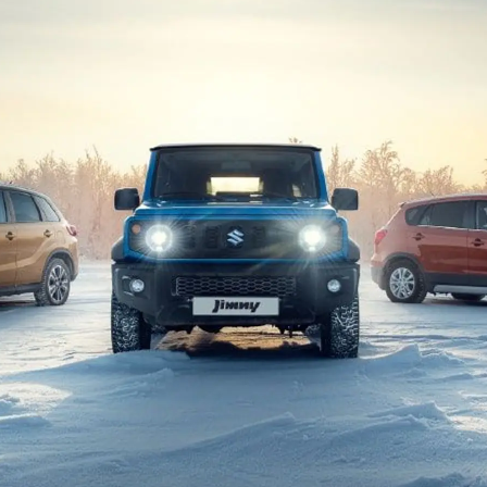
VITARA
JIMNY
РАССЧИТАТЬ ТО
С