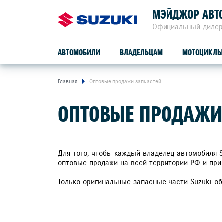
МЭЙДЖОР АВТ
Официальный дилер
АВТОМОБИЛИ
ВЛАДЕЛЬЦАМ
МОТОЦИКЛ
Главная
Оптовые продажи запчастей
ОБСЛУЖИВАНИЕ И РЕМОНТ
ВЫКУП КОРПОРАТИВНЫХ
TRADE IN
ОПТОВЫЕ ПРОДАЖИ
АВТОМОБИЛЕЙ SUZUKI
SUZUKI VITARA
ПРОГРАММА ЛОЯЛЬНОСТИ
СЕРВИСНОЕ ОБСЛУЖИВАНИЕ
Для того, чтобы каждый владелец автомобиля 
оптовые продажи на всей территории РФ и при
расход от
4,9 л/100 км
ГАРАНТИЙНОЕ ОБСЛУЖИВАНИЕ
Только оригинальные запасные части Suzuki о
привод
ПОМОЩЬ НА ДОРОГЕ
2WD, ALLGRIP 4WD
MAJOR PLUS